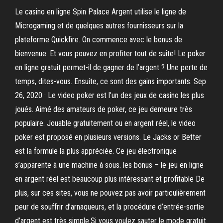
Le casino en ligne Spin Palace Argent utilise le ligne de
Microgaming et de quelques autres fournisseurs sur la
plateforme Quickfire. On commence avec le bonus de
bienvenue. Et vous pouvez en profiter tout de suite! Le poker
en ligne gratuit permet-il de gagner de l’argent ? Une perte de
temps, dites-vous. Ensuite, ce sont des gains importants. Sep
26, 2020 · Le video poker est l’un des jeux de casino les plus
joués. Aimé des amateurs de poker, ce jeu demeure très
populaire. Jouable gratuitement ou en argent réel, le video
poker est proposé en plusieurs versions. Le Jacks or Better
est la formule la plus appréciée. Ce jeu électronique
s’apparente à une machine à sous. les bonus – le jeu en ligne
en argent réel est beaucoup plus intéressant et profitable De
plus, sur ces sites, vous ne pouvez pas avoir particulièrement
peur de souffrir d’arnaqueurs, et la procédure d’entrée-sortie
d’argent est très simple.Si vous voulez sauter le mode gratuit