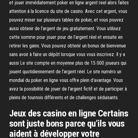
et jouer immédiatement poker en ligne argent reel alors faites
attention à la licence du site de casino. Avec cet argent, vous
pouvez miser sur plusieurs tables de poker, et vous pouvez
aussi obtenir de l’argent de jeu gratuitement. Vous utilisez
cette somme pour jouer pour de l’argent réel et ensuite en
retirer les gains. Vous pouvez obtenir un bonus de bienvenue
sans avoir à faire un dépôt lorsque vous vous inscrivez. Il y a
aussi Le site compte en moyenne plus de 15 000 joueurs qui
jouent quotidiennement de l’argent réel. Le site numéro un
mondial du poker en ligne vous offre plein d’avantage. Vous
avez la possibilité de jouer de l’argent fictif et de participer à
pleins de tournois différents et de challenges séduisants.
Jeux des casino en ligne Certains
sont juste bons parce qu’ils vous
aident à développer votre