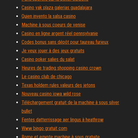
Casino yak plaza galerias guadalajara
Quien invento la salsa casino
Machine à sous coeurs de venise
Casino en ligne argent réel pennsylvanie
Codes bonus sans dépôt pour taureau furieux
Je veux jouer à des jeux gratuits
Casino poker salies du salat
Heures de trading shopping casino crown
Le casino club de chicago
Texas holdem rules valeurs des jetons
Nouveau casino iowa wild rose
Téléchargement gratuit de la machine à sous silver
bullet
Fentes datterrissage aer lingus à heathrow
Www bingo gratuit com
Rome et egypte machine à sous gratuite