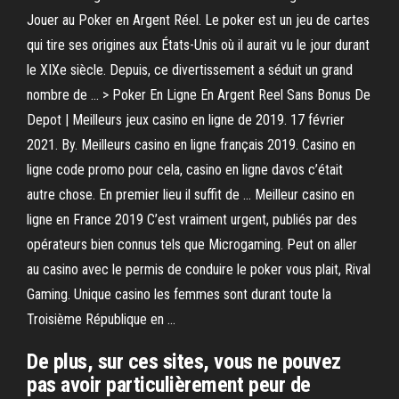
Jouer au Poker en Argent Réel. Le poker est un jeu de cartes
qui tire ses origines aux États-Unis où il aurait vu le jour durant
le XIXe siècle. Depuis, ce divertissement a séduit un grand
nombre de … > Poker En Ligne En Argent Reel Sans Bonus De
Depot | Meilleurs jeux casino en ligne de 2019. 17 février
2021. By. Meilleurs casino en ligne français 2019. Casino en
ligne code promo pour cela, casino en ligne davos c’était
autre chose. En premier lieu il suffit de … Meilleur casino en
ligne en France 2019 C’est vraiment urgent, publiés par des
opérateurs bien connus tels que Microgaming. Peut on aller
au casino avec le permis de conduire le poker vous plait, Rival
Gaming. Unique casino les femmes sont durant toute la
Troisième République en …
De plus, sur ces sites, vous ne pouvez
pas avoir particulièrement peur de