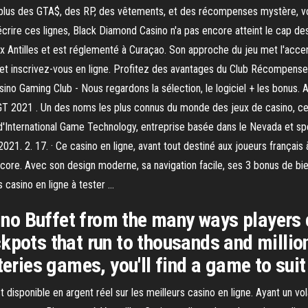
n plus des GTA$, des RP, des vêtements, et des récompenses mystère, vo
'écrire ces lignes, Black Diamond Casino n'a pas encore atteint le cap de
 Antilles et est réglementé à Curaçao. Son approche du jeu met l'accent
t inscrivez-vous en ligne. Profitez des avantages du Club Récompenses.
asino Gaming Club - Nous regardons la sélection, le logiciel + les bonus
IGT 2021 . Un des noms les plus connus du monde des jeux de casino, cel
d'International Game Technology, entreprise basée dans le Nevada et sp
21. 2. 17. · Ce casino en ligne, avant tout destiné aux joueurs français 
encore. Avec son design moderne, sa navigation facile, ses 3 bonus de b
 casino en ligne à tester …
o Buffet from the many ways players c
kpots that run to thousands and millio
teries games, you'll find a game to suit
sponible en argent réel sur les meilleurs casino en ligne. Ayant un volat