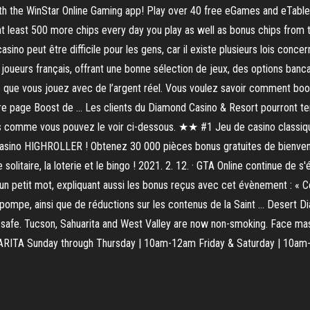
h the WinStar Online Gaming app! Play over 40 free eGames and eTables
t least 500 more chips every day you play as well as bonus chips from 
ino peut être difficile pour les gens, car il existe plusieurs lois concer
oueurs français, offrant une bonne sélection de jeux, des options banca
s que vous jouez avec de l’argent réel. Vous voulez savoir comment boo
tre page Boost de … Les clients du Diamond Casino & Resort pourront ten
urs comme vous pouvez le voir ci-dessous. ★★ #1 Jeu de casino classiq
 casino HIGHROLLER ! Obtenez 30 000 pièces bonus gratuites de bienven
olitaire, la loterie et le bingo ! 2021. 2. 12. · GTA Online continue de s
un petit mot, expliquant aussi les bonus reçus avec cet évènement : « C
e pompe, ainsi que de réductions sur les contenus de la Saint … Desert 
safe. Tucson, Sahuarita and West Valley are now non-smoking. Face masks
TA Sunday through Thursday | 10am-12am Friday & Saturday | 10a