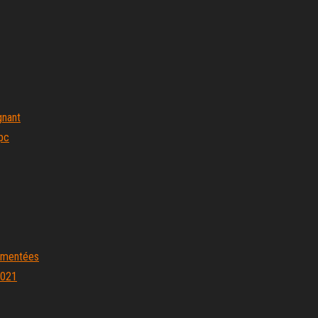
gnant
 pc
lementées
2021