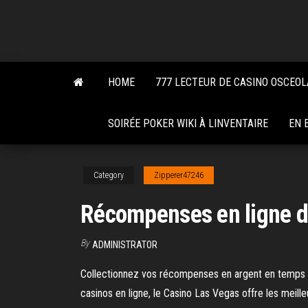
Skip
to
the
content
HOME
777 LECTEUR DE CASINO OSCEOL
SOIRÉE POKER WIKI À LINVENTAIRE
EN 
Category
Zipperer47246
Récompenses en ligne d
By
ADMINISTRATOR
Collectionnez vos récompenses en argent en temps ré
casinos en ligne, le Casino Las Vegas offre les meill