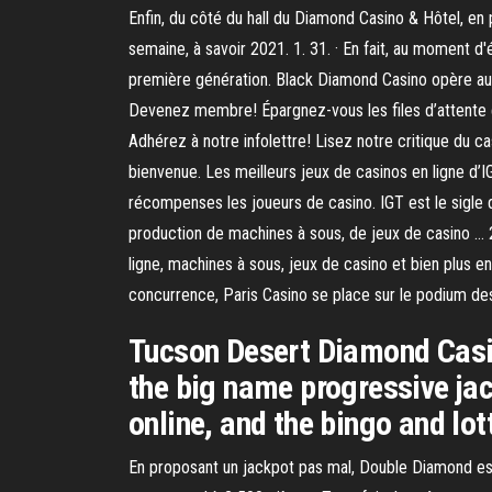
Enfin, du côté du hall du Diamond Casino & Hôtel, e
semaine, à savoir 2021. 1. 31. · En fait, au moment d
première génération. Black Diamond Casino opère aux
Devenez membre! Épargnez-vous les files d’attente e
Adhérez à notre infolettre! Lisez notre critique du c
bienvenue. Les meilleurs jeux de casinos en ligne d’
récompenses les joueurs de casino. IGT est le sigle 
production de machines à sous, de jeux de casino … 20
ligne, machines à sous, jeux de casino et bien plus 
concurrence, Paris Casino se place sur le podium des
Tucson Desert Diamond Casin
the big name progressive jac
online, and the bingo and lot
En proposant un jackpot pas mal, Double Diamond est di